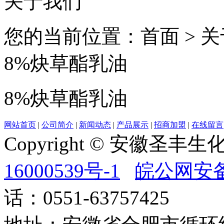
关于我们
您的当前位置：首面 > 
8%炔草酯乳油
8%炔草酯乳油
网站首页
|
公司简介
|
新闻动态
|
产品展示
|
招商加盟
|
在线留言
Copyright © 安徽圣
16000539号-1
皖公网安备3
话：0551-63757425