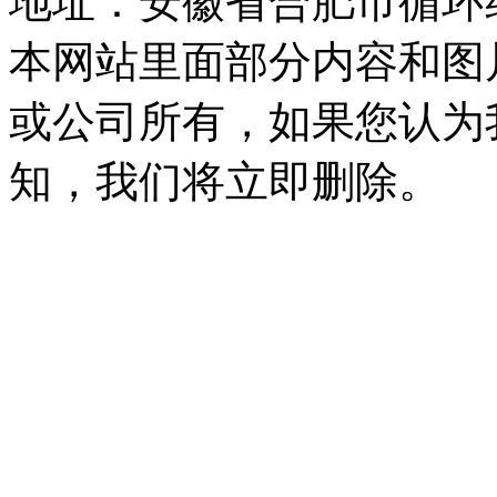
地址：安徽省合肥市循环
本网站里面部分内容和图
或公司所有，如果您认为
知，我们将立即删除。