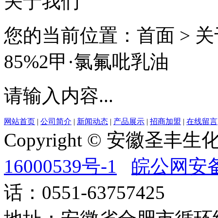
关于我们
您的当前位置：首面 > 
85%2甲·氯氟吡乳油
请输入内容...
网站首页
|
公司简介
|
新闻动态
|
产品展示
|
招商加盟
|
在线留言
Copyright © 安徽圣
16000539号-1
皖公网安备3
话：0551-63757425