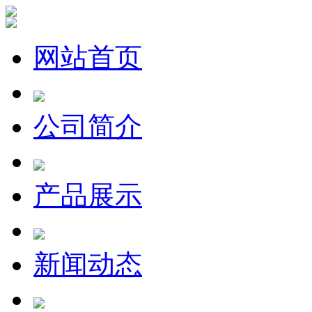
网站首页
公司简介
产品展示
新闻动态